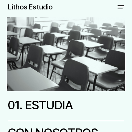
Skip
Menu
Lithos Estudio
to
main
content
01. ESTUDIA