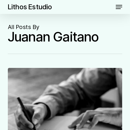
Skip
Menu
Lithos Estudio
to
main
content
All Posts By
Juanan Gaitano
Curso
de
Técnicas
de
Estudio
y
Motivación